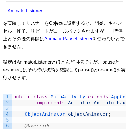
AnimatorListener
を実装してリスナーをObjectに設定すると、開始、キャン
セル、終了、リピートがコールバックされますが、一時停
止とその後の再開は
AnimatorPauseListener
を使わないとで
きません。
設定はAnimatorListenerとほとんど同様ですが、pauseと
resumeにはその時の状態を確認してpause()とresume()を実
行させます。
1
public
class
MainActivity 
extends
AppCom
2
implements
Animator
.
AnimatorPaus
3
4
ObjectAnimator 
objectAnimator
;
5
6
@Override