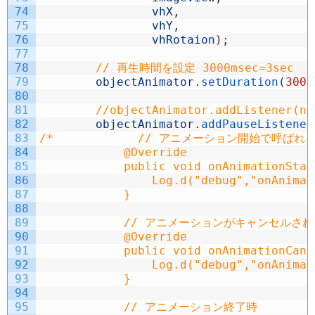
74
vhX
,
75
vhY
,
76
vhRotaion
)
;
77
78
// 再生時間を設定 3000msec=3sec
79
objectAnimator
.
setDuration
(
3000
80
81
//objectAnimator.addListener(ne
82
objectAnimator
.
addPauseListener
83
/*            // アニメーション開始で呼ばれ
84
            @Override
85
            public void onAnimationStar
86
                Log.d("debug","onAnimat
87
            }
88
89
            // アニメーションがキャンセルさ
90
            @Override
91
            public void onAnimationCanc
92
                Log.d("debug","onAnimat
93
            }
94
95
            // アニメーション終了時