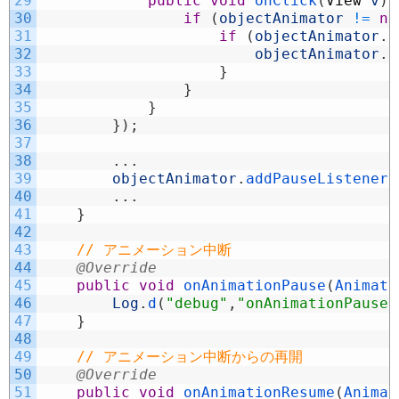
29
public
void
onClick
(
View
v
)
30
if
(
objectAnimator
!=
nu
31
if
(
objectAnimator
.
i
32
objectAnimator
.
r
33
}
34
}
35
}
36
}
)
;
37
38
.
.
.
39
objectAnimator
.
addPauseListener
(
40
.
.
.
41
}
42
43
// アニメーション中断
44
@Override
45
public
void
onAnimationPause
(
Animato
46
Log
.
d
(
"debug"
,
"onAnimationPause(
47
}
48
49
// アニメーション中断からの再開
50
@Override
51
public
void
onAnimationResume
(
Animat