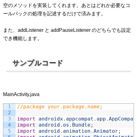
空のメソッドを実装してくれます。あとはどれか必要なコ
ールバックの処理を記述するだけで済みます。
また、addListener と addPauseListener のどちらでも設定
でき機能します。
サンプルコード
MainActivity.java
1
//package your.package.name;
2
3
import
androidx
.
appcompat
.
app
.
AppCompat
4
import
android
.
os
.
Bundle
;
5
import
android
.
animation
.
Animator
;