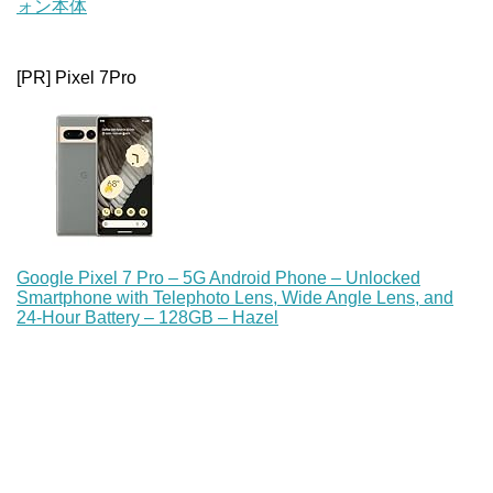
ォン本体
[PR] Pixel 7Pro
Google Pixel 7 Pro – 5G Android Phone – Unlocked
Smartphone with Telephoto Lens, Wide Angle Lens, and
24-Hour Battery – 128GB – Hazel