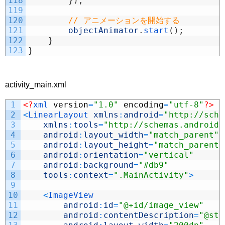
118
}
)
;
119
120
// アニメーションを開始する
121
objectAnimator
.
start
(
)
;
122
}
123
}
activity_main.xml
1
<?
xml 
version
=
"1.0"
encoding
=
"utf-8"
?>
2
<
LinearLayout 
xmlns
:
android
=
"http://sche
3
xmlns
:
tools
=
"http://schemas.android.
4
android
:
layout_width
=
"match_parent"
5
android
:
layout_height
=
"match_parent"
6
android
:
orientation
=
"vertical"
7
android
:
background
=
"#db9"
8
tools
:
context
=
".MainActivity"
>
9
10
<
ImageView
11
android
:
id
=
"@+id/image_view"
12
android
:
contentDescription
=
"@str