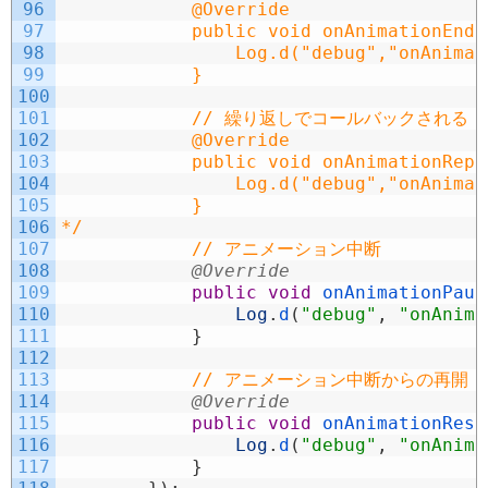
96
            @Override
97
            public void onAnimationEnd(
98
                Log.d("debug","onAnimat
99
            }
100
101
            // 繰り返しでコールバックされる
102
            @Override
103
            public void onAnimationRepe
104
                Log.d("debug","onAnimat
105
            }
106
*/
107
// アニメーション中断
108
@Override
109
public
void
onAnimationPaus
110
Log
.
d
(
"debug"
,
"onAnima
111
}
112
113
// アニメーション中断からの再開
114
@Override
115
public
void
onAnimationResu
116
Log
.
d
(
"debug"
,
"onAnima
117
}