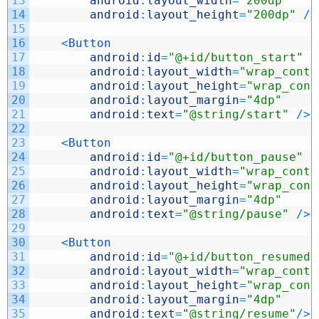
13
android
:
layout_width
=
"200dp"
14
android
:
layout_height
=
"200dp"
/
>
15
16
<
Button
17
android
:
id
=
"@+id/button_start"
18
android
:
layout_width
=
"wrap_conte
19
android
:
layout_height
=
"wrap_cont
20
android
:
layout_margin
=
"4dp"
21
android
:
text
=
"@string/start"
/
>
22
23
<
Button
24
android
:
id
=
"@+id/button_pause"
25
android
:
layout_width
=
"wrap_conte
26
android
:
layout_height
=
"wrap_cont
27
android
:
layout_margin
=
"4dp"
28
android
:
text
=
"@string/pause"
/
>
29
30
<
Button
31
android
:
id
=
"@+id/button_resumed"
32
android
:
layout_width
=
"wrap_conte
33
android
:
layout_height
=
"wrap_cont
34
android
:
layout_margin
=
"4dp"
35
android
:
text
=
"@string/resume"
/
>