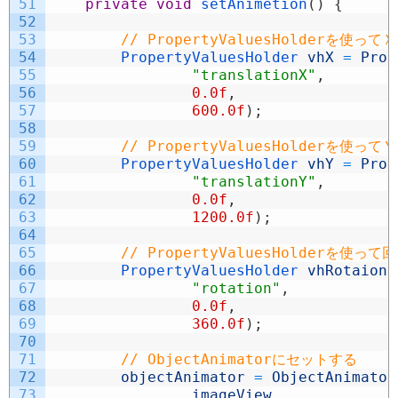
51
private
void
setAnimetion
(
)
{
52
53
// PropertyValuesHolderを使
54
PropertyValuesHolder 
vhX
=
Prop
55
"translationX"
,
56
0.0f
,
57
600.0f
)
;
58
59
// PropertyValuesHolderを使
60
PropertyValuesHolder 
vhY
=
Prop
61
"translationY"
,
62
0.0f
,
63
1200.0f
)
;
64
65
// PropertyValuesHolderを使っ
66
PropertyValuesHolder 
vhRotaion
67
"rotation"
,
68
0.0f
,
69
360.0f
)
;
70
71
// ObjectAnimatorにセットする
72
objectAnimator
=
ObjectAnimator
73
imageView
,