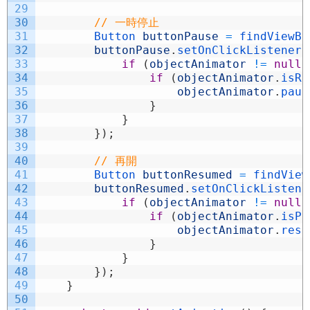
29
30
// 一時停止
31
Button 
buttonPause
=
findViewBy
32
buttonPause
.
setOnClickListener
(
33
if
(
objectAnimator
!=
null
)
34
if
(
objectAnimator
.
isRu
35
objectAnimator
.
paus
36
}
37
}
38
}
)
;
39
40
// 再開
41
Button 
buttonResumed
=
findView
42
buttonResumed
.
setOnClickListene
43
if
(
objectAnimator
!=
null
)
44
if
(
objectAnimator
.
isPa
45
objectAnimator
.
resu
46
}
47
}
48
}
)
;
49
}
50