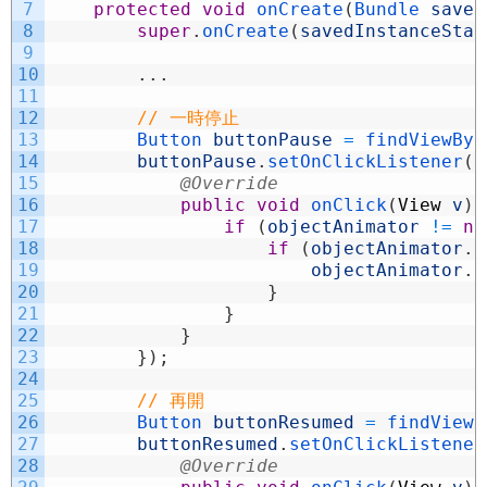
7
protected
void
onCreate
(
Bundle 
saved
8
super
.
onCreate
(
savedInstanceStat
9
10
.
.
.
11
12
// 一時停止
13
Button 
buttonPause
=
findViewByI
14
buttonPause
.
setOnClickListener
(
n
15
@Override
16
public
void
onClick
(
View
v
)
17
if
(
objectAnimator
!=
nu
18
if
(
objectAnimator
.
i
19
objectAnimator
.
p
20
}
21
}
22
}
23
}
)
;
24
25
// 再開
26
Button 
buttonResumed
=
findViewB
27
buttonResumed
.
setOnClickListener
28
@Override