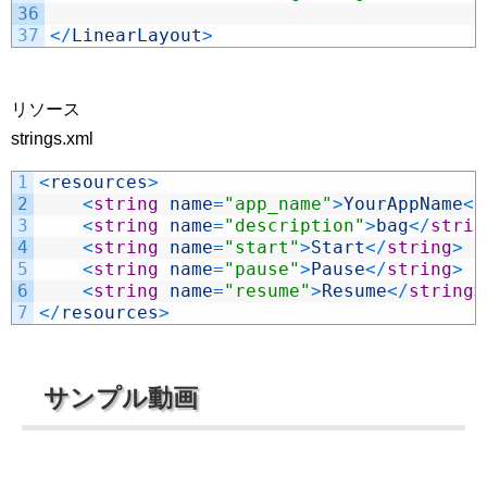
36
37
<
/
LinearLayout
>
リソース
strings.xml
1
<
resources
>
2
<
string
name
=
"app_name"
>
YourAppName
<
/
3
<
string
name
=
"description"
>
bag
<
/
strin
4
<
string
name
=
"start"
>
Start
<
/
string
>
5
<
string
name
=
"pause"
>
Pause
<
/
string
>
6
<
string
name
=
"resume"
>
Resume
<
/
string
>
7
<
/
resources
>
サンプル動画