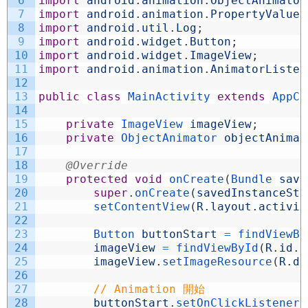
6
import
android
.
animation
.
ObjectAnimator
7
import
android
.
animation
.
PropertyValues
8
import
android
.
util
.
Log
;
9
import
android
.
widget
.
Button
;
10
import
android
.
widget
.
ImageView
;
11
import
android
.
animation
.
AnimatorListen
12
13
public
class
MainActivity
extends
AppCo
14
15
private
ImageView 
imageView
;
16
private
ObjectAnimator 
objectAnimat
17
18
@Override
19
protected
void
onCreate
(
Bundle 
save
20
super
.
onCreate
(
savedInstanceSta
21
setContentView
(
R
.
layout
.
activit
22
23
Button 
buttonStart
=
findViewBy
24
imageView
=
findViewById
(
R
.
id
.
i
25
imageView
.
setImageResource
(
R
.
dr
26
27
// Animation 開始
28
buttonStart
.
setOnClickListener
(