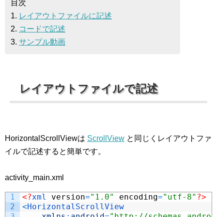
目次
1.
レイアウトファイルに記述
2.
コードで記述
3.
サンプル動画
レイアウトファイルで記述
HorizontalScrollViewは
ScrollView
と同じくレイアウトファ
イルで記述すると簡単です。
activity_main.xml
1
<?
xml 
version
=
"1.0"
encoding
=
"utf-8"
?>
2
<
HorizontalScrollView
3
xmlns
:
android
=
"http://schemas.androi