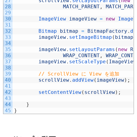
27
scrollView
.
setLayoutParams
(
new
H
28
MATCH_PARENT
,
MATCH_PARE
29
30
ImageView 
imageView
=
new
ImageV
31
32
Bitmap 
bitmap
=
BitmapFactory
.
de
33
imageView
.
setImageBitmap
(
bitmap
)
34
35
imageView
.
setLayoutParams
(
new
Re
36
WRAP_CONTENT
,
WRAP_CONTE
37
imageView
.
setScaleType
(
ImageView
38
39
// ScrollView に View を追加
40
scrollView
.
addView
(
imageView
)
;
41
42
setContentView
(
scrollView
)
;
43
44
}
45
}