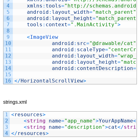
4
xmlns
:
tools
=
"http://schemas.android.
5
android
:
layout_width
=
"match_parent"
6
android
:
layout_height
=
"match_parent"
7
tools
:
context
=
".MainActivity"
>
8
9
<
ImageView
10
android
:
src
=
"@drawable/cat"
11
android
:
scaleType
=
"centerCro
12
android
:
layout_width
=
"wrap_c
13
android
:
layout_height
=
"match
14
android
:
contentDescription
=
"
15
16
<
/
HorizontalScrollView
>
strings.xml
1
<
resources
>
2
<
string
name
=
"app_name"
>
YourAppName
<
/
3
<
string
name
=
"description"
>
cat
<
/
strin
4
<
/
resources
>