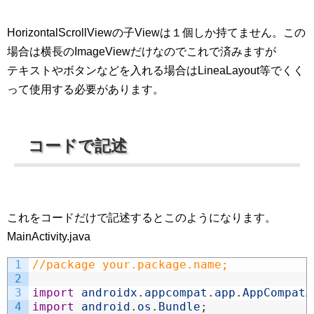
HorizontalScrollViewの子Viewは１個しか持てません。この
場合は横長のImageViewだけなのでこれで済みますが
テキストやボタンなどを入れる場合はLineaLayout等でくく
って使用する必要があります。
コードで記述
これをコードだけで記述するとこのようになります。
MainActivity.java
1
//package your.package.name;
2
3
import
androidx
.
appcompat
.
app
.
AppCompatA
4
import
android
.
os
.
Bundle
;