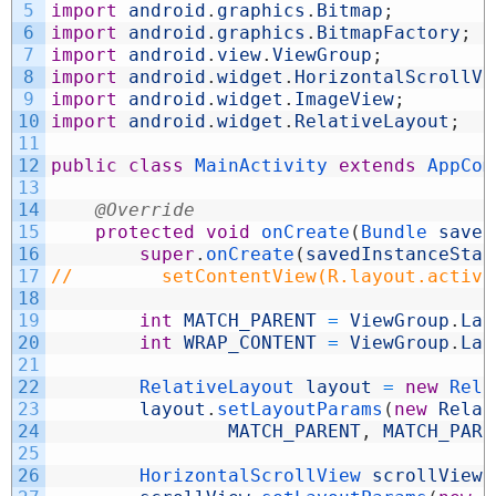
5
import
android
.
graphics
.
Bitmap
;
6
import
android
.
graphics
.
BitmapFactory
;
7
import
android
.
view
.
ViewGroup
;
8
import
android
.
widget
.
HorizontalScrollVi
9
import
android
.
widget
.
ImageView
;
10
import
android
.
widget
.
RelativeLayout
;
11
12
public
class
MainActivity
extends
AppCom
13
14
@Override
15
protected
void
onCreate
(
Bundle 
saved
16
super
.
onCreate
(
savedInstanceStat
17
//        setContentView(R.layout.activi
18
19
int
MATCH_PARENT
=
ViewGroup
.
Lay
20
int
WRAP_CONTENT
=
ViewGroup
.
Lay
21
22
RelativeLayout 
layout
=
new
Rela
23
layout
.
setLayoutParams
(
new
Relat
24
MATCH_PARENT
,
MATCH_PARE
25
26
HorizontalScrollView 
scrollView