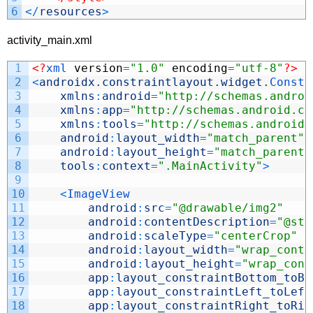
6
<
/
resources
>
activity_main.xml
1
<?
xml 
version
=
"1.0"
encoding
=
"utf-8"
?>
2
<
androidx
.
constraintlayout
.
widget
.
Constr
3
xmlns
:
android
=
"http://schemas.androi
4
xmlns
:
app
=
"http://schemas.android.co
5
xmlns
:
tools
=
"http://schemas.android.
6
android
:
layout_width
=
"match_parent"
7
android
:
layout_height
=
"match_parent"
8
tools
:
context
=
".MainActivity"
>
9
10
<
ImageView
11
android
:
src
=
"@drawable/img2"
12
android
:
contentDescription
=
"@str
13
android
:
scaleType
=
"centerCrop"
14
android
:
layout_width
=
"wrap_conte
15
android
:
layout_height
=
"wrap_cont
16
app
:
layout_constraintBottom_toBo
17
app
:
layout_constraintLeft_toLeft
18
app
:
layout_constraintRight_toRig