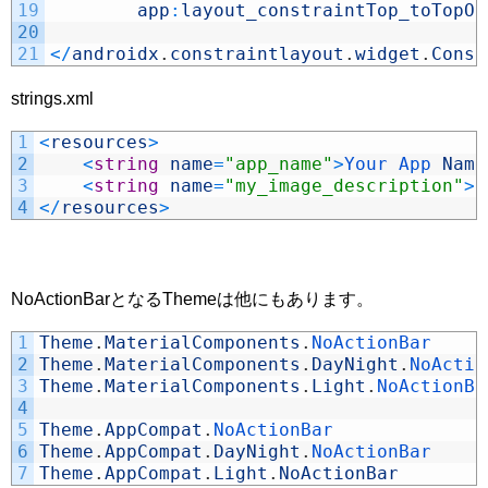
19
app
:
layout_constraintTop_toTopOf
20
21
<
/
androidx
.
constraintlayout
.
widget
.
Const
strings.xml
1
<
resources
>
2
<
string
name
=
"app_name"
>
Your 
App 
Name
3
<
string
name
=
"my_image_description"
>
k
4
<
/
resources
>
NoActionBarとなるThemeは他にもあります。
1
Theme
.
MaterialComponents
.
NoActionBar
2
Theme
.
MaterialComponents
.
DayNight
.
NoActio
3
Theme
.
MaterialComponents
.
Light
.
NoActionBa
4
5
Theme
.
AppCompat
.
NoActionBar
6
Theme
.
AppCompat
.
DayNight
.
NoActionBar
7
Theme
.
AppCompat
.
Light
.
NoActionBar