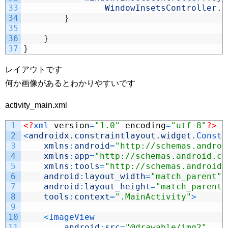
33
WindowInsetsController
.
B
34
}
35
36
}
37
}
レイアウトです
何か画像があるとわかりやすいです
activity_main.xml
1
<?
xml 
version
=
"1.0"
encoding
=
"utf-8"
?>
2
<
androidx
.
constraintlayout
.
widget
.
Constr
3
xmlns
:
android
=
"http://schemas.androi
4
xmlns
:
app
=
"http://schemas.android.co
5
xmlns
:
tools
=
"http://schemas.android.
6
android
:
layout_width
=
"match_parent"
7
android
:
layout_height
=
"match_parent"
8
tools
:
context
=
".MainActivity"
>
9
10
<
ImageView
11
android
:
src
=
"@drawable/img2"