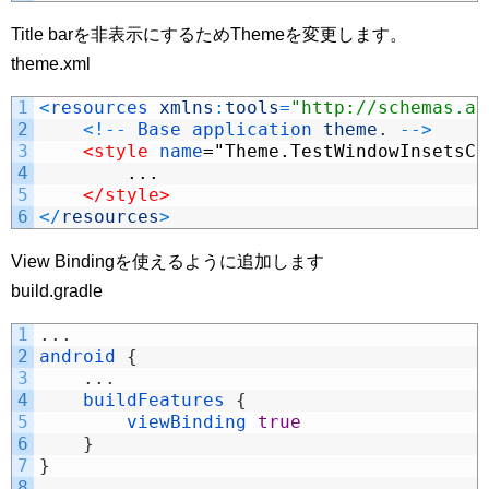
Title barを非表示にするためThemeを変更します。
theme.xml
1
<
resources 
xmlns
:
tools
=
"http://schemas.an
2
<
!
--
Base 
application 
theme
.
--
>
3
<style 
name
="Theme.TestWindowInsetsCo
4
...
5
</style>
6
<
/
resources
>
View Bindingを使えるように追加します
build.gradle
1
.
.
.
2
android
{
3
.
.
.
4
buildFeatures
{
5
viewBinding 
true
6
}
7
}
8
.
.
.