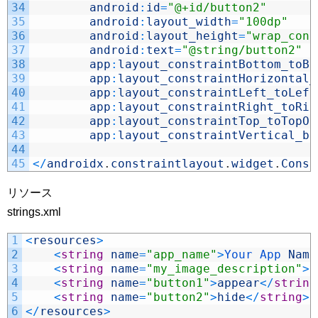
34
android
:
id
=
"@+id/button2"
35
android
:
layout_width
=
"100dp"
36
android
:
layout_height
=
"wrap_cont
37
android
:
text
=
"@string/button2"
38
app
:
layout_constraintBottom_toBo
39
app
:
layout_constraintHorizontal_
40
app
:
layout_constraintLeft_toLeft
41
app
:
layout_constraintRight_toRig
42
app
:
layout_constraintTop_toTopOf
43
app
:
layout_constraintVertical_bi
44
45
<
/
androidx
.
constraintlayout
.
widget
.
Const
リソース
strings.xml
1
<
resources
>
2
<
string
name
=
"app_name"
>
Your 
App 
Name
3
<
string
name
=
"my_image_description"
>
k
4
<
string
name
=
"button1"
>
appear
<
/
string
5
<
string
name
=
"button2"
>
hide
<
/
string
>
6
<
/
resources
>