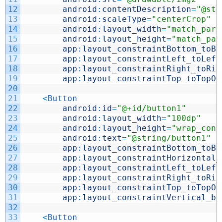
12
android
:
contentDescription
=
"@str
13
android
:
scaleType
=
"centerCrop"
14
android
:
layout_width
=
"match_pare
15
android
:
layout_height
=
"match_par
16
app
:
layout_constraintBottom_toBo
17
app
:
layout_constraintLeft_toLeft
18
app
:
layout_constraintRight_toRig
19
app
:
layout_constraintTop_toTopOf
20
21
<
Button
22
android
:
id
=
"@+id/button1"
23
android
:
layout_width
=
"100dp"
24
android
:
layout_height
=
"wrap_cont
25
android
:
text
=
"@string/button1"
26
app
:
layout_constraintBottom_toBo
27
app
:
layout_constraintHorizontal_
28
app
:
layout_constraintLeft_toLeft
29
app
:
layout_constraintRight_toRig
30
app
:
layout_constraintTop_toTopOf
31
app
:
layout_constraintVertical_bi
32
33
<
Button