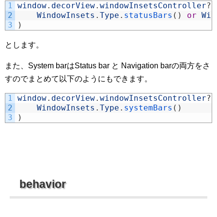
1
window
.
decorView
.
windowInsetsController
?
.
2
WindowInsets
.
Type
.
statusBars
(
)
or
Win
3
)
とします。
また、System barはStatus bar と Navigation barの両方をさ
すのでまとめて以下のようにもできます。
1
window
.
decorView
.
windowInsetsController
?
.
2
WindowInsets
.
Type
.
systemBars
(
)
3
)
behavior