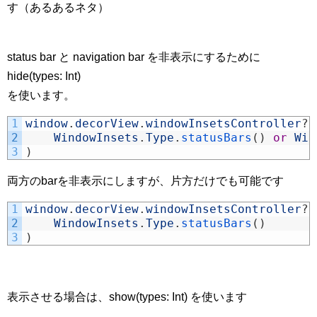
す（あるあるネタ）
status bar と navigation bar を非表示にするために
hide(types: Int)
を使います。
1
window
.
decorView
.
windowInsetsController
?
.
2
WindowInsets
.
Type
.
statusBars
(
)
or
Win
3
)
両方のbarを非表示にしますが、片方だけでも可能です
1
window
.
decorView
.
windowInsetsController
?
.
2
WindowInsets
.
Type
.
statusBars
(
)
3
)
表示させる場合は、show(types: Int) を使います