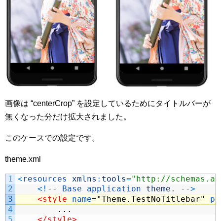
画像は “centerCrop” を設定しているためにタイトルバーが
無くなった分だけ拡大されました。
このケースでの設定です。
theme.xml
1
<
resources 
xmlns
:
tools
=
"http://schemas.an
2
<
!
--
Base 
application 
theme
.
--
>
3
<style 
name
="Theme.TestNoTitlebar"
pa
4
...
5
</style>