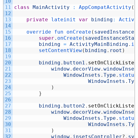
10
11
class
MainActivity
:
AppCompatActivity
(
)
12
13
private
lateinit 
var
binding
:
Activi
14
15
override 
fun 
onCreate
(
savedInstanceS
16
super
.
onCreate
(
savedInstanceStat
17
binding
=
ActivityMainBinding
.
in
18
setContentView
(
binding
.
root
)
19
20
binding
.
button1
.
setOnClickListen
21
window
.
decorView
.
windowInset
22
WindowInsets
.
Type
.
status
23
WindowInsets
.
Typ
24
)
25
}
26
27
binding
.
button2
.
setOnClickListen
28
window
.
decorView
.
windowInset
29
WindowInsets
.
Type
.
status
30
WindowInsets
.
Typ
31
)
32
window
.
insetsController
?
.
sys