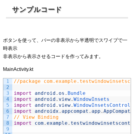
サンプルコード
ボタンを使って、バーの非表示から半透明でスワイプで一
時表示
非表示から表示させるコードを作ってみます。
MainActivity.kt
1
//package com.example.testwindowinsetsco
2
3
import
android
.
os
.
Bundle
4
import
android
.
view
.
WindowInsets
5
import
android
.
view
.
WindowInsetsControll
6
import
androidx
.
appcompat
.
app
.
AppCompatA
7
// View Binding
8
import
com
.
example
.
testwindowinsetscontr
9