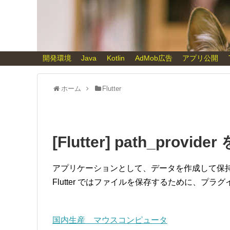
開発環境
Java
Kotlin
AdMob広告
アプリ公開
ホーム
Flutter
[Flutter] path_pr
アプリケーションとして、データを作成して保
Flutter ではファイルを保存するために、プラグインの
国内生産 マウスコンピュータ