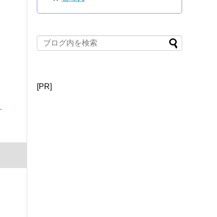
[PR]
リ