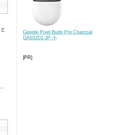
きと
Google Pixel Buds Pro Charcoal
GA03201-JP 小
[PR]