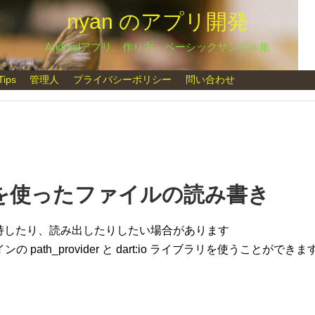
nyan のアプリ開発
Androidアプリ、作り方、ベーシックサンプル集
Tips
管理人
プライバシーポリシー
問い合わせ
ovider を使ったファイルの読み書き
持したり、読み出したりしたい場合があります
 path_provider と dart:io ライブラリを使うことができま