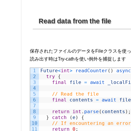
Read data from the file
保存されたファイルのデータをFileクラスを使
読み出す時はTry-cathを使い例外を捕捉します
1
Future
<
int
>
readCounter
(
)
async
2
try
{
3
final
file
=
await 
_localFi
4
5
// Read the file
6
final
contents
=
await 
file
7
8
return
int
.
parse
(
contents
)
;
9
}
catch
(
e
)
{
10
// If encountering an error
11
return
0
;