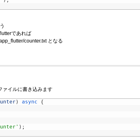
扱う
_flutterであれば
x/app_flutter/counter.txt となる
数をファイルに書き込みます
unter
)
async
{
unter'
)
;