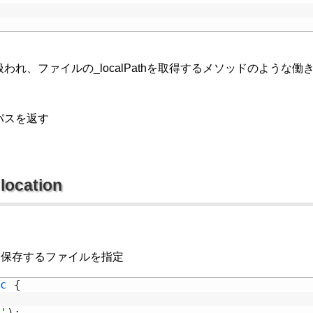
r として扱われ、ファイルの_localPathを取得するメソッドのような働
パスを返す
 location
て保存するファイルを指定
c
{
'
)
;