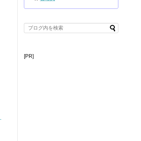
[PR]
リ