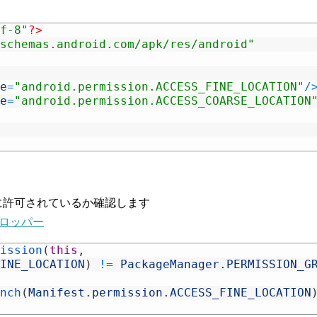
f-8"
?>
schemas.android.com/apk/res/android"
e
=
"android.permission.ACCESS_FINE_LOCATION"
/
e
=
"android.permission.ACCESS_COARSE_LOCATION
sionが既に許可されているか確認します
ベロッパー
ission
(
this
,
INE_LOCATION
)
!=
PackageManager
.
PERMISSION_G
nch
(
Manifest
.
permission
.
ACCESS_FINE_LOCATION