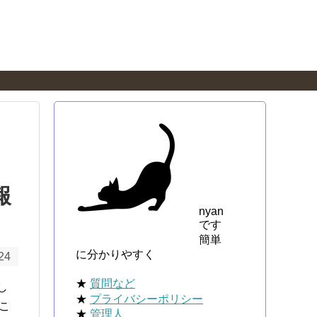
報
nyan
です
簡単
に分かりやすく
24
★
質問など
し
★
プライバシーポリシー
るこ
★
管理人