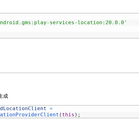
ndroid.gms:play-services-location:20.0.0'
の生成
dLocationClient
=
ationProviderClient
(
this
)
;