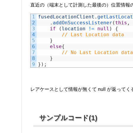
直近の（端末として計測した最後の）位置情報
1
fusedLocationClient
.
getLastLocat
2
.
addOnSuccessListener
(
this
,
3
if
(
location
!=
null
)
{
4
// Last Location data
5
}
6
else
{
7
// No Last Location data
8
}
9
}
)
;
レアケースとして情報が無くて null が返って
サンプルコード(1)