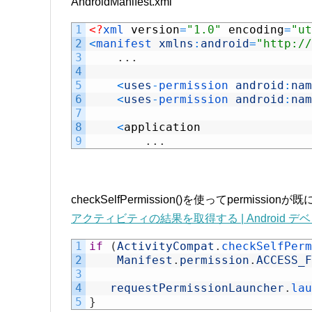
AndroidManifest.xml
1
<?
xml 
version
=
"1.0"
encoding
=
"ut
2
<
manifest 
xmlns
:
android
=
"http://
3
.
.
.
4
5
<
uses
-
permission 
android
:
nam
6
<
uses
-
permission 
android
:
nam
7
8
<
application
9
.
.
.
checkSelfPermission()を使ってpermis
アクティビティの結果を取得する | Android デ
1
if
(
ActivityCompat
.
checkSelfPerm
2
Manifest
.
permission
.
ACCESS_F
3
4
requestPermissionLauncher
.
lau
5
}