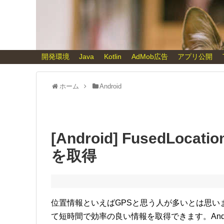
開発環境
Java
Kotlin
AdMob広告
アプリ公開
ホーム
Android
[Android] FusedLoca
を取得
位置情報といえばGPSと思う人が多いとは思いま
て短時間で効率の良い情報を取得できます。Androidでは