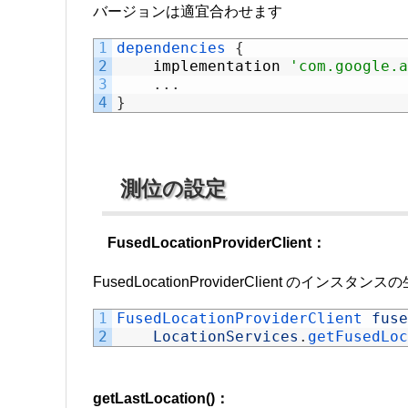
バージョンは適宜合わせます
1
dependencies
{
2
implementation
'com.google.a
3
.
.
.
4
}
測位の設定
FusedLocationProviderClient：
FusedLocationProviderClient のインスタンス
1
FusedLocationProviderClient 
fuse
2
LocationServices
.
getFusedLoc
getLastLocation()：