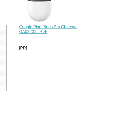
Google Pixel Buds Pro Charcoal
GA03201-JP 小
[PR]