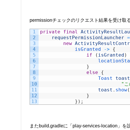
permissionチェックのリクエスト結果を受け取
1
private
final
ActivityResultLau
2
requestPermissionLauncher
=
3
new
ActivityResultContr
4
isGranted
->
{
5
if
(
isGranted
)
6
locationSta
7
}
8
else
{
9
Toast 
toast
10
"
11
toast
.
show
(
12
}
13
}
)
;
またbuild.gradleに「play-services-locat