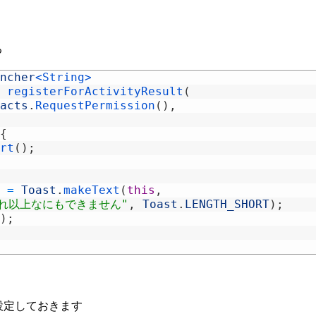
る
ncher
<String>
registerForActivityResult
(
acts
.
RequestPermission
(
)
,
{
rt
(
)
;
=
Toast
.
makeText
(
this
,
これ以上なにもできません"
,
Toast
.
LENGTH_SHORT
)
;
)
;
ion」を設定しておきます