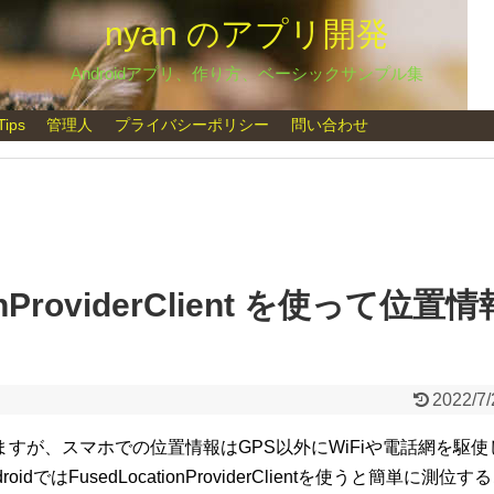
nyan のアプリ開発
Androidアプリ、作り方、ベーシックサンプル集
Tips
管理人
プライバシーポリシー
問い合わせ
tionProviderClient を使って位置情
2022/7/
すが、スマホでの位置情報はGPS以外にWiFiや電話網を駆使
FusedLocationProviderClientを使うと簡単に測位す