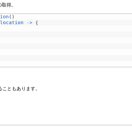
の取得。
ion
(
)
location
->
{
くることもあります。